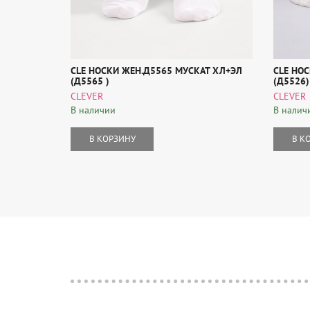
CLE НОСКИ ЖЕН.Д5565 МУСКАТ ХЛ+ЭЛ
CLE НО
(Д5565 )
(Д5526)
CLEVER
CLEVER
В наличии
В налич
В КОРЗИНУ
В К