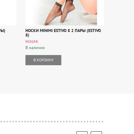
РЫ)
НОСКИ MINIMI ESTIVO 8 2 ПАРЫ (ESTIVO
CLE НОСКИ
8)
БАЗА ХЛ+Э
MiNiMi
CLEVER
В наличии
В наличии
В КОРЗИНУ
В КОР