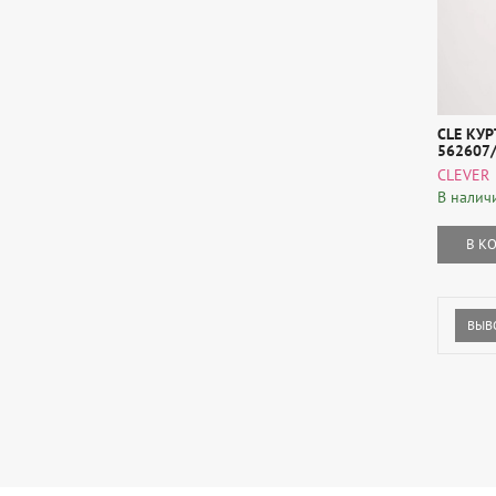
светло-серый меланж
серый меланж
светло-бежевый
ментоловый
светло-зеленый
CLE КУР
темно-голубой
562607/
серо-зеленый
CLEVER
светло-коричневый
В налич
sabbia
В К
mineral
rosso
серо-бежевый
ВЫВ
темно-оранжевый
Белый/черный
клетка зеленая
клетка темно-синяя
blu melange
полоса черная