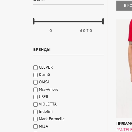
В К
БРЕНДЫ
CLEVER
Китай
OMSA
Mia-Amore
USER
VIOLETTA
Indefini
Mark Formelle
ПИЖАМА
MIZA
PANTEL