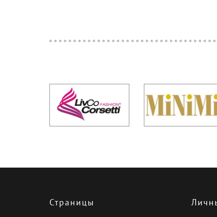
клетка черная
клетка светло-серая
терракотовый
клетка
темно-фиолетовый
графитовый
горчичный
красный/серый
темно-синий/серый
клетка серая
grigio scuro melange
темно-бордовый
клетка синяя/бежевая
menta
lilla
turchese
клетка красная
Страницы
Личн
светло-желтый