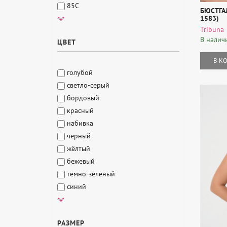
85C
БЮСТГАЛ
1583)
85D
Tribuna
85E
В налич
ЦВЕТ
85F
90C
В К
75G
голубой
80G
светло-серый
85G
бордовый
90B
красный
95B
набивка
95C
черный
95D
жёлтый
75A
бежевый
75B
темно-зеленый
75C
синий
80B
темно-синий
85B
nero
70A
РАЗМЕР
белый