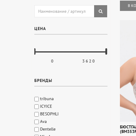
В К
ЦЕНА
БРЕНДЫ
tribuna
ICYICE
BESOPHLI
Ava
БЮСТГА
Dentelle
(BM353F