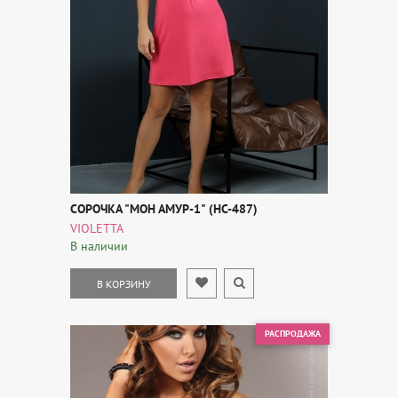
цветы на бирюзе
курочки на светло--сиреневом
темно-бордовый
бледно-голубой
небесный
ежевичный
СОРОЧКА "МОН АМУР-1" (НС-487)
VIOLETTA
В наличии
В КОРЗИНУ
РАСПРОДАЖА