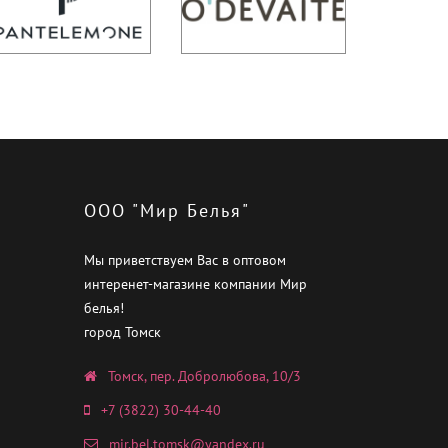
ООО "Мир Белья"
Мы приветствуем Вас в оптовом
интеренет-магазине компании Мир
белья!
город Томск
Томск, пер. Добролюбова, 10/3
+7 (3822) 30-44-40
mir.bel.tomsk@yandex.ru