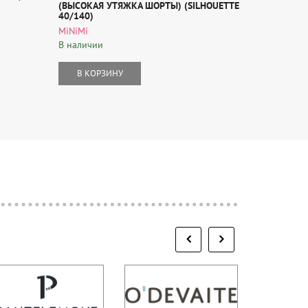
(ВЫСОКАЯ УТЯЖКА ШОРТЫ) (SILHOUETTE
(LASTICLAN
40/140)
OMSA
MiNiMi
В наличии
В наличии
В КОР
В КОРЗИНУ