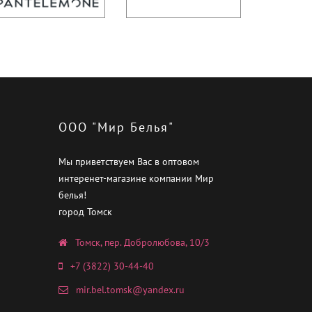
ООО "Мир Белья"
Мы приветствуем Вас в оптовом
интеренет-магазине компании Мир
белья!
город Томск
Томск, пер. Добролюбова, 10/3
+7 (3822) 30-44-40
mir.bel.tomsk@yandex.ru