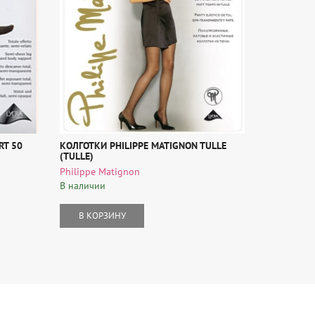
RT 50
КОЛГОТКИ PHILIPPE MATIGNON TULLE
КОЛГОТКИ 
(TULLE)
(MARA 20 X
Philippe Matignon
Golden Lad
В наличии
В наличии
В КОРЗИНУ
В КОР