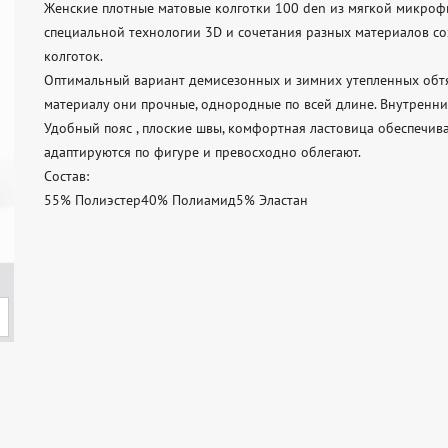
Женские плотные матовые колготки 100 den из мягкой микрофи
специальной технологии 3D и сочетания разных материалов со
колготок.

Оптимальный вариант демисезонных и зимних утепленных обтя
материалу они прочные, однородные по всей длине. Внутренний
Удобный пояс , плоские швы, комфортная ластовица обеспечива
адаптируются по фигуре и превосходно облегают.

Состав:

55% Полиэстер40% Полиамид5% Эластан