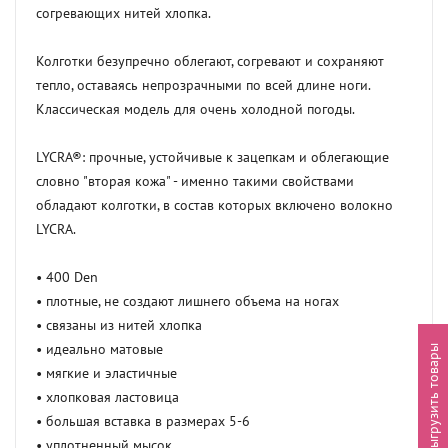
согревающих нитей хлопка.

Колготки безупречно облегают, согревают и сохраняют 
тепло, оставаясь непрозрачными по всей длине ноги. 
Классическая модель для очень холодной погоды.

LYCRA®: прочные, устойчивые к зацепкам и облегающие 
словно "вторая кожа" - именно такими свойствами 
обладают колготки, в состав которых включено волокно 
LYCRA.

• 400 Den

• плотные, не создают лишнего объема на ногах

• связаны из нитей хлопка

• идеально матовые

Выгрузить товары
• мягкие и эластичные

• хлопковая ластовица

• большая вставка в размерах 5-6

• уплотненный мысок
