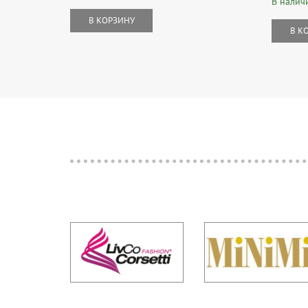
В налич
В КОРЗИНУ
В К