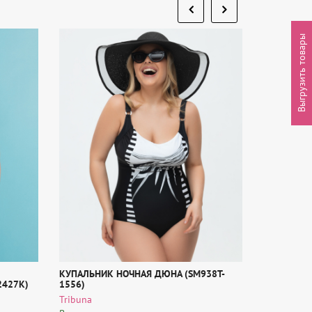
Выгрузить товары
КУПАЛЬНИК НОЧНАЯ ДЮНА (SM938T-
КУПАЛЬНЫ
2427K)
1556)
(RF580N-1
Tribuna
Tribuna