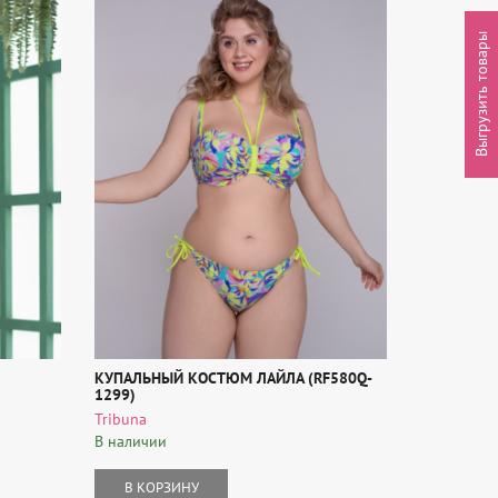
Выгрузить товары
КУПАЛЬНЫЙ КОСТЮМ ЛАЙЛА (RF580Q-
"ЭФИОПИЯ"
1299)
Mia-Amore
Tribuna
В наличии
В наличии
В КОР
В КОРЗИНУ