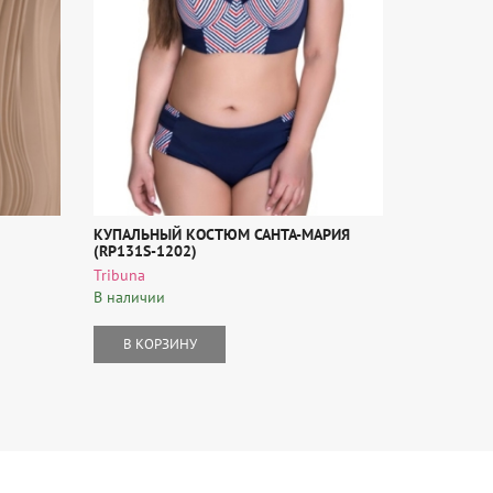
КУПАЛЬНЫЙ КОСТЮМ САНТА-МАРИЯ
БЛУЗА-ТУН
(RP131S-1202)
1262)
Tribuna
Tribuna
В наличии
В наличии
В КОРЗИНУ
В КОР