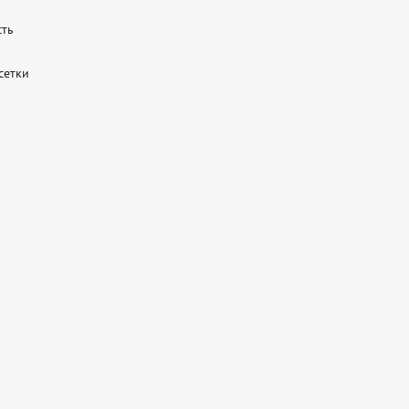
ть

етки
