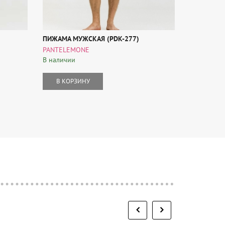
ПИЖАМА МУЖСКАЯ (PDK-277)
ДЖЕМПЕР 
2202Ц-20 
PANTELEMONE
Mark Forme
В наличии
В наличии
В КОРЗИНУ
В КОР