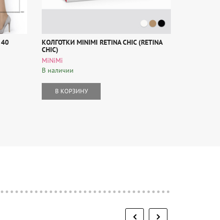
 40
КОЛГОТКИ MINIMI RETINA CHIC (RETINA
КОЛГОТКИ 
CHIC)
(TOP COMF
MiNiMi
Filodoro
В наличии
В наличии
В КОРЗИНУ
В КОР