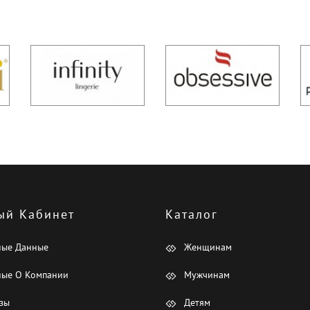
ый Кабинет
Каталог
ные Данные
Женщинам
ые О Компании
Мужчинам
зы
Детям