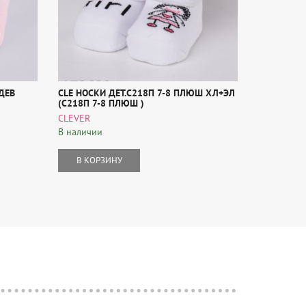
 ДЕВ
CLE НОСКИ ДЕТ.С218П 7-8 ПЛЮШ ХЛ+ЭЛ
CLE НОСКИ
(С218П 7-8 ПЛЮШ )
ВЫПУСКНОЙ
)
CLEVER
В наличии
В наличии
В КОР
В КОРЗИНУ