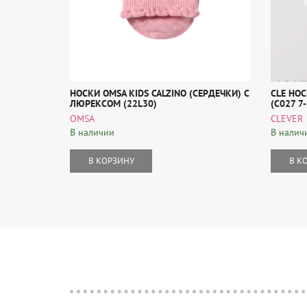
НОСКИ OMSA KIDS CALZINO (СЕРДЕЧКИ) С
CLE НОС
ЛЮРЕКСОМ (22L30)
(С027 7
OMSA
CLEVER
В наличии
В налич
В КОРЗИНУ
В К