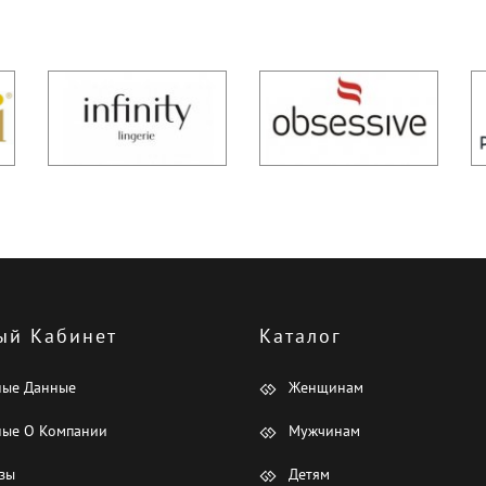
ый Кабинет
Каталог
ные Данные
Женщинам
ые О Компании
Мужчинам
зы
Детям