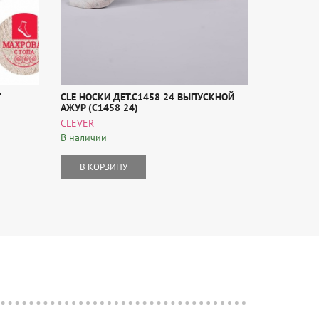
T
CLE НОСКИ ДЕТ.С1458 24 ВЫПУСКНОЙ
CLE НОСКИ
АЖУР (С1458 24)
ХЛ+ЭЛ (C1
CLEVER
CLEVER
В наличии
В наличии
В КОРЗИНУ
В КОР