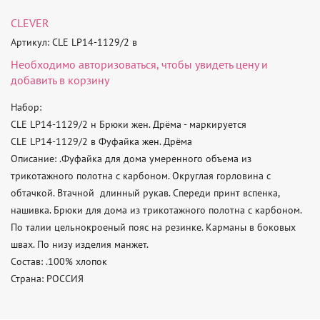
CLEVER
Артикул: CLE LP14-1129/2 в
Необходимо
авторизоваться
, чтобы увидеть цену и
добавить в корзину
Набор:

CLE LP14-1129/2 н Брюки жен. Дрёма - маркируется

CLE LP14-1129/2 в Фуфайка жен. Дрёма

Описание: .Фуфайка для дома умеренного объема из 
трикотажного полотна с карбоном. Округлая горловина с 
обтачкой. Втачной  длинный рукав. Спереди принт вспенка, 
нашивка. Брюки для дома из трикотажного полотна с карбоном. 
По талии цельнокроеный пояс на резинке. Карманы в боковых 
швах. По низу изделия манжет. 

Состав: .100% хлопок 

Страна: РОССИЯ