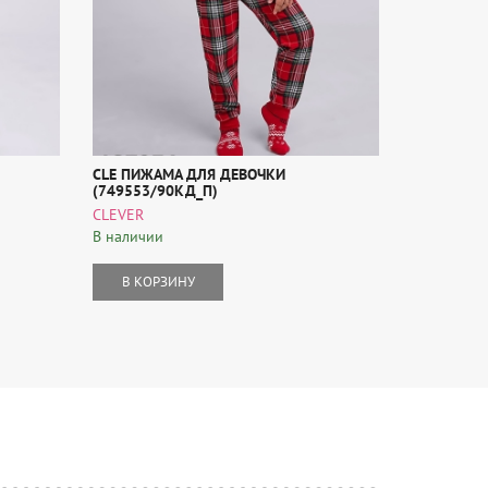
CLE ПИЖАМА ДЛЯ ДЕВОЧКИ
CLE ДЖЕМ
(749553/90КД_П)
(746796/8
CLEVER
CLEVER
В наличии
В наличии
В КОРЗИНУ
В КОР