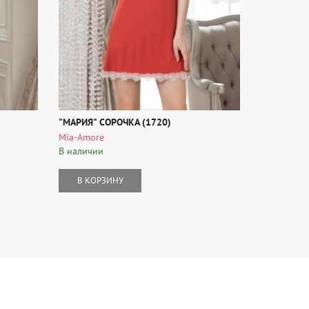
"МАРИЯ" СОРОЧКА (1720)
СОРОЧКА Н
1089/1 )
Mia-Amore
CLEVER
В наличии
В наличии
В КОРЗИНУ
В КОР