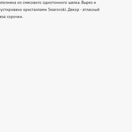
ыполнена из смесового однотонного шелка. Вырез и 
стировано кристаллами Swarovski. Декор - атласный 
а сорочки.  
