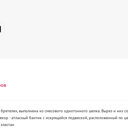
ров
 бретелях, выполнена из смесового однотонного шелка. Вырез и низ 
кор - атласный бантик с искрящейся подвеской, расположенный по цен
 эластан