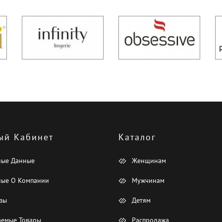
ый Кабинет
Каталог
ные Данные
Женщинам
ые О Компании
Мужчинам
зы
Детям
емые Товары
Распродажа