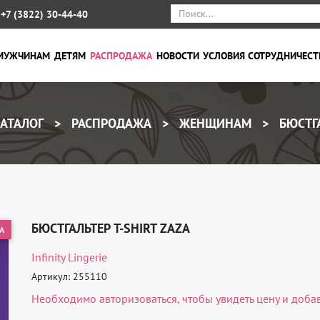
+7 (3822) 30-44-40
МУЖЧИНАМ
ДЕТЯМ
РАСПРОДАЖА
НОВОСТИ
УСЛОВИЯ СОТРУДНИЧЕСТ
АТАЛОГ
РАСПРОДАЖА
ЖЕНЩИНАМ
БЮСТГ
БЮСТГАЛЬТЕР T-SHIRT ZAZA
А
Infinity Lingerie
Артикул: 255110
Необходимо
авторизоваться
, чтобы увидеть цену и доба