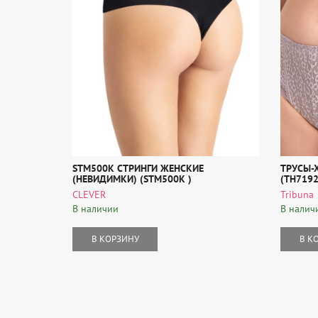
STM500К СТРИНГИ ЖЕНСКИЕ
ТРУСЫ-
(НЕВИДИМКИ) (STM500К )
(TH7192
CLEVER
Tribuna
В наличии
В налич
В КОРЗИНУ
В К