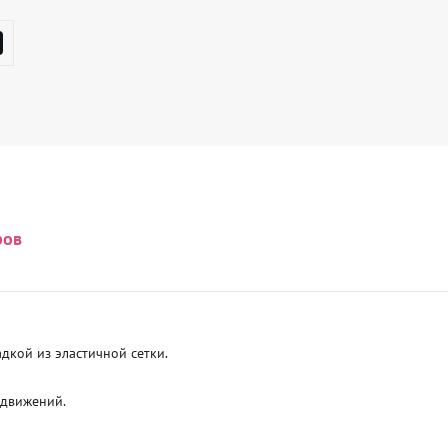
ров
кой из эластичной сетки.

движений.
