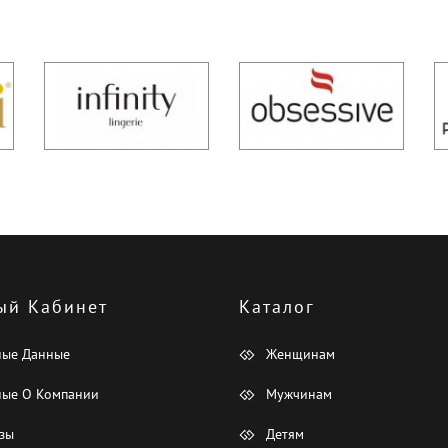
ый Кабинет
Каталог
ные Данные
Женщинам
ые О Компании
Мужчинам
зы
Детям