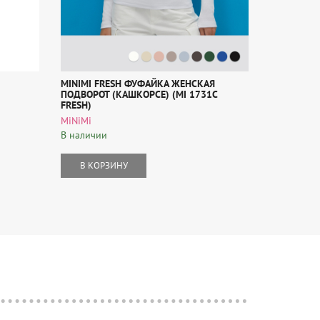
ХИТ ПРОДАЖ
MINIMI FRESH ФУФАЙКА ЖЕНСКАЯ
BO224 MINI
ПОДВОРОТ (КАШКОРСЕ) (MI 1731C
(BO224)
FRESH)
MiNiMi
MiNiMi
В наличии
В наличии
В КОР
В КОРЗИНУ