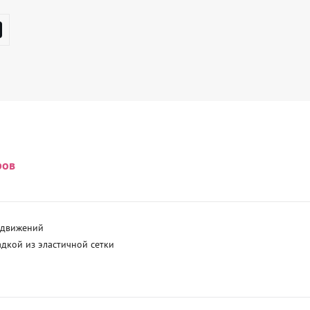
ров
 движений

кой из эластичной сетки
