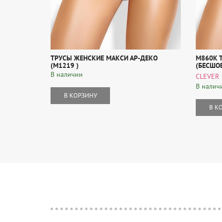
ТРУСЫ ЖЕНСКИЕ МАКСИ АР-ДЕКО
M860К 
(M1219 )
(БЕСШОВ
В наличии
CLEVER
В налич
В КОРЗИНУ
В К