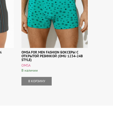
%
OMSA FOR MEN FASHION БОКСЕРЫ С
OMSA FOR 
ОТКРЫТОЙ РЕЗИНКОЙ (OMU 1234-24B
ЗАКРЫТОЙ 
STYLE)
OMSA
OMSA
В наличии
В наличии
В КОР
В КОРЗИНУ