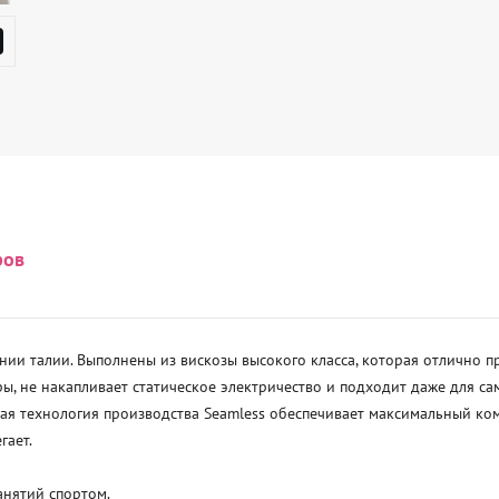
ров
ии талии. Выполнены из вискозы высокого класса, которая отлично про
 не накапливает статическое электричество и подходит даже для сам
ая технология производства Seamless обеспечивает максимальный ком
ает.

нятий спортом.
