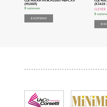
CLE НОСКИ МУЖ.М100Л МЕРС.ХЛ
CLE НО
(М100Л)
(К3420 
В наличии
CLEVER
В налич
В КОРЗИНУ
В К