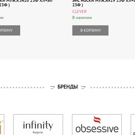
СКИ МУЖ.К3420 23Ф ХЛ+ЭЛ
ЭЙС НОСКИ МУЖ.А929 23Ф ХЛ+Э
23Ф )
23Ф )
CLEVER
ии
В наличии
ОРЗИНУ
В КОРЗИНУ
БРЕНДЫ