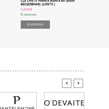
CLE LM870 МАЙКА ЖЕНСКАЯ (БАЗА
МАЙКА ЖЕ
БЕСШОВНАЯ) (LM870 )
CLEVER
CLEVER
В наличии
В наличии
В КОР
В КОРЗИНУ