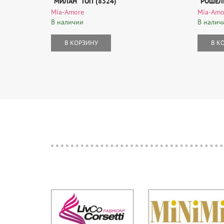
"МИЛАН" ТОП (8324)
"РОШЕЛЬ
Mia-Amore
Mia-Amo
В наличии
В налич
В КОРЗИНУ
В К