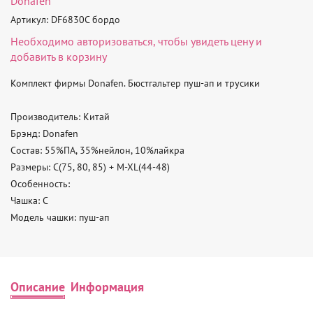
Donafen
Артикул: DF6830C бордо
Необходимо
авторизоваться
, чтобы увидеть цену и
добавить в корзину
Комплект фирмы Donafen. Бюстгальтер пуш-ап и трусики

Производитель: Китай 

Брэнд: Donafen 

Состав: 55%ПА, 35%нейлон, 10%лайкра 

Размеры: C(75, 80, 85) + M-XL(44-48) 

Особенность: 

Чашка: C 

Модель чашки: пуш-ап
Описание
Информация