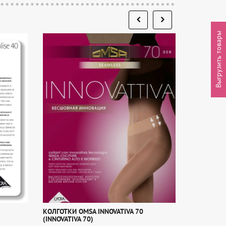
Выгрузить товары
КОЛГОТКИ OMSA INNOVATIVA 70
КОЛГОТКИ S
(INNOVATIVA 70)
SiSi