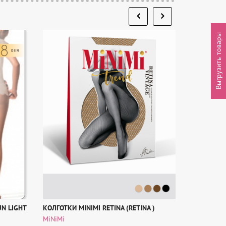
Выгрузить товары
UN LIGHT
КОЛГОТКИ MINIMI RETINA (RETINA )
КОЛГОТКИ 
(MULTIFIBR
MiNiMi