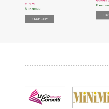
Golden 
MiNiMi
В налич
В наличии
В К
В КОРЗИНУ