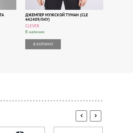
ТА
ДЖЕМПЕР МУЖСКОЙ ТУМАН (CLE
ФУТБОЛКА
442409/04У)
(602029О)
В наличии
CLEVER
В наличии
В КОР
В КОРЗИНУ