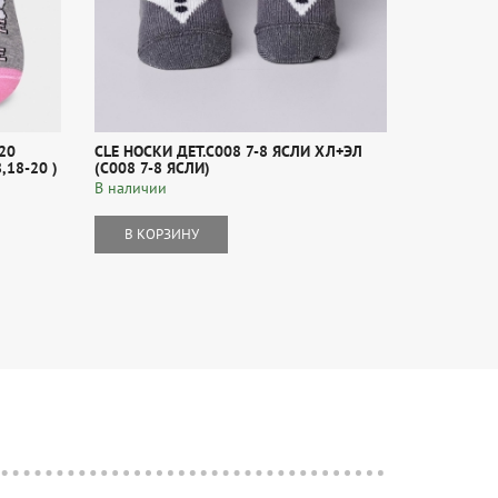
20
CLE НОСКИ ДЕТ.С008 7-8 ЯСЛИ ХЛ+ЭЛ
CLE НОСКИ
18-20 )
(С008 7-8 ЯСЛИ)
(С1532 16-
В наличии
CLEVER
В наличии
В КОРЗИНУ
В КОР