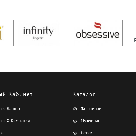
ый Кабинет
Каталог
ные Данные
Женщинам
ые О Компании
Мужчинам
зы
Детям