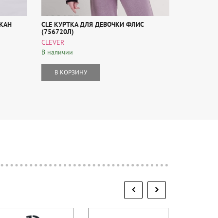
КАН
CLE КУРТКА ДЛЯ ДЕВОЧКИ ФЛИС
CLE ПИЖА
(756720Л)
(909529КД
CLEVER
CLEVER
В наличии
В наличии
В КОРЗИНУ
В КОР