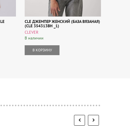
LE
CLE ДЖЕМПЕР ЖЕНСКИЙ (БАЗА ВЯЗАНАЯ)
CLEVER БЛ
(CLE 354313ВН _1)
(CLEVER 2
CLEVER
CLEVER
В наличии
В наличии
В КОРЗИНУ
В КОР