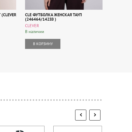
 (CLEVER
CLE ФУТБОЛКА ЖЕНСКАЯ ТАУП
CLE КУРТК
(246464/142ЗЗ )
103/4)
CLEVER
CLEVER
В наличии
В наличии
В КОРЗИНУ
В КОР