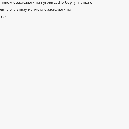
иком с застежкой на пуговицы.По борту планка с 
й плеча,внизу манжета с застежкой на 
ки. 
