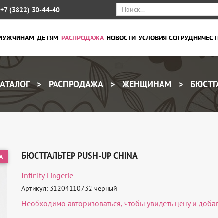
+7 (3822) 30-44-40
МУЖЧИНАМ
ДЕТЯМ
РАСПРОДАЖА
НОВОСТИ
УСЛОВИЯ СОТРУДНИЧЕСТ
АТАЛОГ
РАСПРОДАЖА
ЖЕНЩИНАМ
БЮСТГ
БЮСТГАЛЬТЕР PUSH-UP CHINA
А
Infinity Lingerie
Артикул: 31204110732 черный
Необходимо
авторизоваться
, чтобы увидеть цену и доба