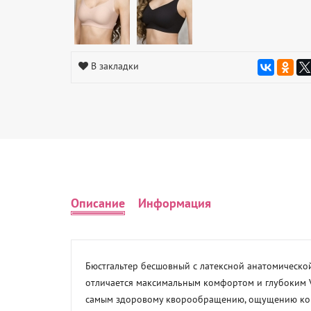
В закладки
Описание
Информация
Бюстгальтер бесшовный с латексной анатомической
отличается максимальным комфортом и глубоким V
самым здоровому кворообращению, ощущению ком