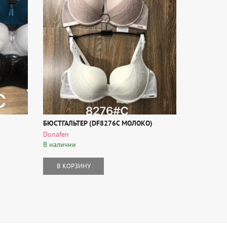
БЮСТГАЛЬТЕР (DF8276C МОЛОКО)
БЮСТГАЛЬ
(BM890N-1
Donafen
Tribuna
В наличии
В наличии
В КОРЗИНУ
В КОР