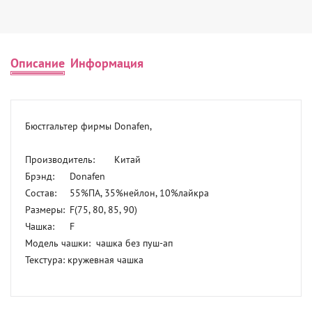
Описание
Информация
Бюстгальтер фирмы Donafen, 

Производитель:	Китай

Брэнд:	Donafen

Состав:	55%ПА, 35%нейлон, 10%лайкра

Размеры:	F(75, 80, 85, 90) 

Чашка:	F

Модель чашки:  чашка без пуш-ап

Текстура: кружевная чашка