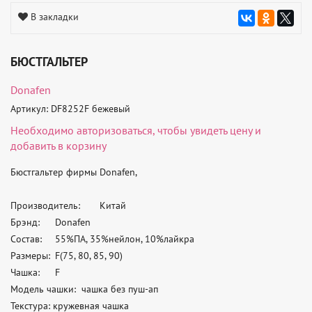
В закладки
БЮСТГАЛЬТЕР
Donafen
Артикул: DF8252F бежевый
Необходимо
авторизоваться
, чтобы увидеть цену и
добавить в корзину
Бюстгальтер фирмы Donafen, 

Производитель:	Китай

Брэнд:	Donafen

Состав:	55%ПА, 35%нейлон, 10%лайкра

Размеры:	F(75, 80, 85, 90) 

Чашка:	F

Модель чашки:  чашка без пуш-ап

Текстура: кружевная чашка