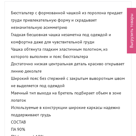
Бюстгальтер с формованной чашкой из поролона придает 
Выгрузить товары
груди привлекательную форму и скрадывает 
незначительную асимметрию

Гладкая бесшовная чашка незаметна под одеждой и 
комфортна даже для чувствительной груди

Чашка обтянута гладким эластичным полотном, из 
которого выполнен и пояс бюстгальтера

Достаточно низкая центральная деталь красиво открывает 
линию декольте

Широкий пояс без стержней с закрытым выворотным швом 
не выделяется под одеждой

Маечный тип выхода на бретель подбирает объем в зоне 
лопаток

Используемые в конструкции широкие каркасы надежно 
поддерживают грудь

СОСТАВ

ПА 90% 
