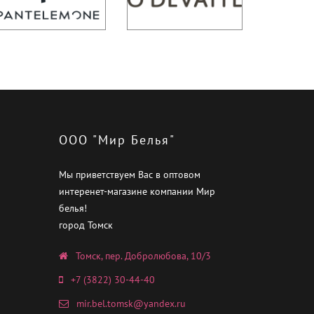
ООО "Мир Белья"
Мы приветствуем Вас в оптовом
интеренет-магазине компании Мир
белья!
город Томск
Томск, пер. Добролюбова, 10/3
+7 (3822) 30-44-40
mir.bel.tomsk@yandex.ru