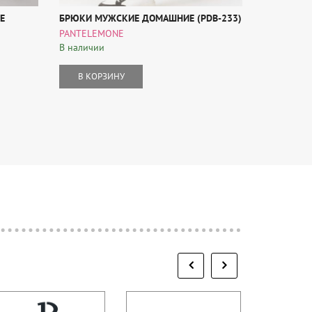
E
БРЮКИ МУЖСКИЕ ДОМАШНИЕ (PDB-233)
CLEVER Б
БАЗОВЫЙ) 
PANTELEMONE
632204ФЭ
В наличии
CLEVER
В наличии
В КОРЗИНУ
В КОР