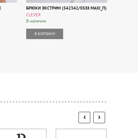
E
БРЮКИ ЭКСТРИМ (542342/05ЗЗ MAXI_П)
БРЮКИ ФУТ
CLEVER
CLEVER
В наличии
В наличии
В КОРЗИНУ
В КОР