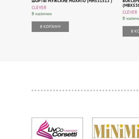
ШОРТЫ МУЖСКИЕ МОХИТО (MH531513 )
БОКСЕР
(MBX530
CLEVER
CLEVER
В наличии
В налич
В КОРЗИНУ
В К