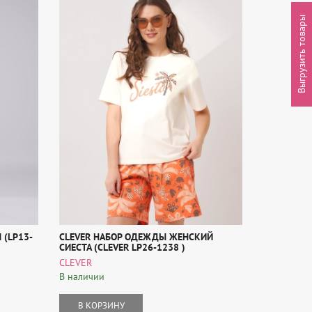
Выгрузить товары
(LP13-
CLEVER НАБОР ОДЕЖДЫ ЖЕНСКИЙ
"ДЖУЛИЯ"
СИЕСТА (CLEVER LP26-1238 )
Mia-Amore
CLEVER
В наличии
В наличии
В КОР
В КОРЗИНУ