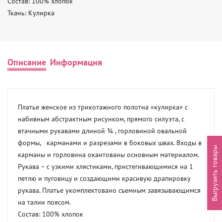
Состав: 100% хлопок

Ткань: Кулирка
Описание
Информация
Платье женское из трикотажного полотна «кулирка» с 
набивным абстрактным рисунком, прямого силуэта, с 
втачными рукавами длиной ¾ , горловиной овальной 
формы,   карманами и разрезами в боковых швах. Входы в 
Выгрузить товары
карманы и горловина окантованы основным материалом. 
Рукава – с узкими хлястиками, пристегивающимися на 1 
петлю и пуговицу и создающими красивую драпировку 
рукава. Платье укомплектовано съемным завязывающимся 
на талии поясом. 

Состав: 100% хлопок
