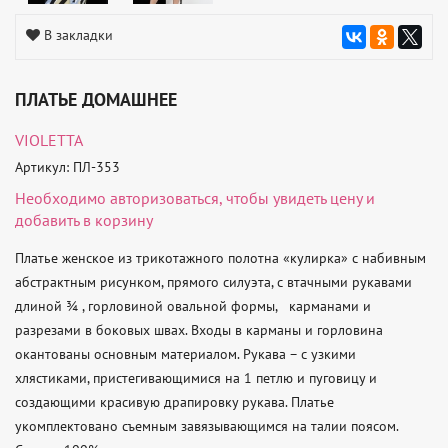
В закладки
ПЛАТЬЕ ДОМАШНЕЕ
VIOLETTA
Артикул: ПЛ-353
Необходимо
авторизоваться
, чтобы увидеть цену и
добавить в корзину
Платье женское из трикотажного полотна «кулирка» с набивным 
абстрактным рисунком, прямого силуэта, с втачными рукавами 
длиной ¾ , горловиной овальной формы,   карманами и 
разрезами в боковых швах. Входы в карманы и горловина 
окантованы основным материалом. Рукава – с узкими 
хлястиками, пристегивающимися на 1 петлю и пуговицу и 
создающими красивую драпировку рукава. Платье 
укомплектовано съемным завязывающимся на талии поясом. 
