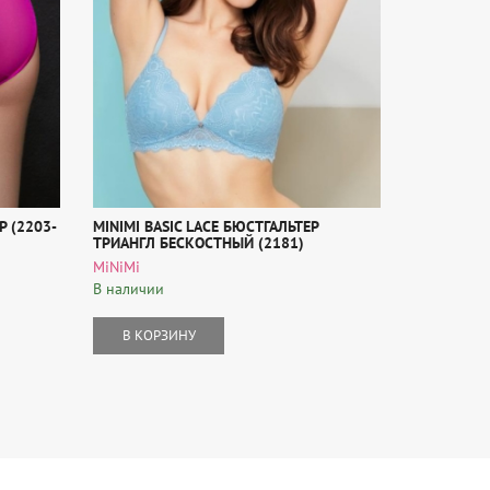
P (2203-
MINIMI BASIC LACE БЮСТГАЛЬТЕР
MINIMI BA
ТРИАНГЛ БЕСКОСТНЫЙ (2181)
UP (1111)
MiNiMi
MiNiMi
В наличии
В наличии
В КОРЗИНУ
В КОР