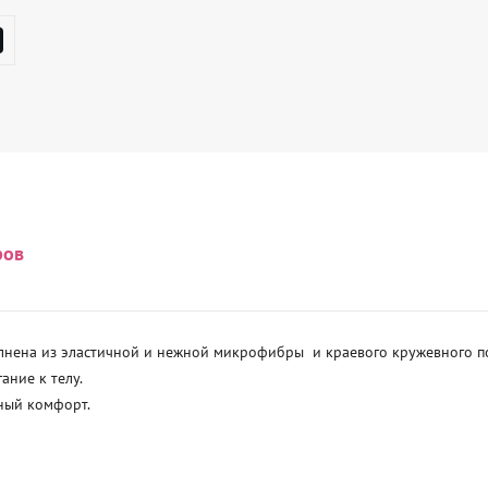
ров
лнена из эластичной и нежной микрофибры  и краевого кружевного по
ние к телу.

ный комфорт.
