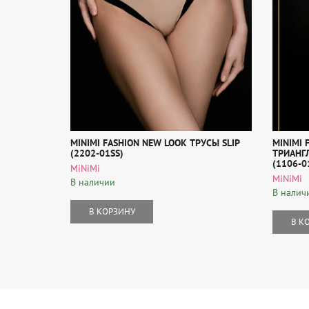
MINIMI FASHION NEW LOOK ТРУСЫ SLIP
MINIMI 
(2202-01SS)
ТРИАНГ
(1106-0
MiNiMi
MiNiMi
В наличии
В налич
В КОРЗИНУ
В К