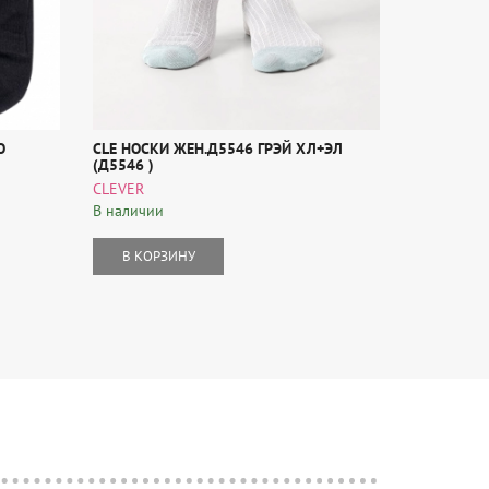
O
CLE НОСКИ ЖЕН.Д5546 ГРЭЙ ХЛ+ЭЛ
ПОДСЛЕДНИ
(Д5546 )
ХЛОПОК (
ПАРА (MINI
CLEVER
MiNiMi
В наличии
В наличии
В КОРЗИНУ
В КОР