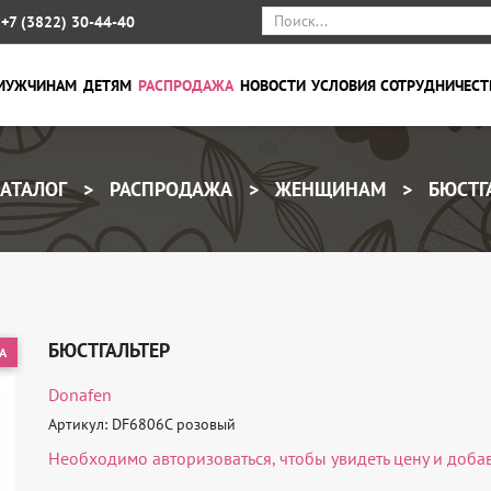
+7 (3822) 30-44-40
МУЖЧИНАМ
ДЕТЯМ
РАСПРОДАЖА
НОВОСТИ
УСЛОВИЯ СОТРУДНИЧЕСТ
АТАЛОГ
РАСПРОДАЖА
ЖЕНЩИНАМ
БЮСТГ
БЮСТГАЛЬТЕР
А
Donafen
Артикул: DF6806C розовый
Необходимо
авторизоваться
, чтобы увидеть цену и доба