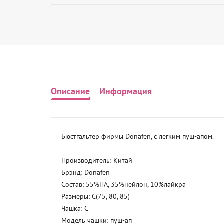
Описание
Информация
Бюстгальтер фирмы Donafen, с легким пуш-апом. 

Производитель: Китай 

Брэнд: Donafen 

Состав: 55%ПА, 35%нейлон, 10%лайкра 

Размеры: C(75, 80, 85) 

Чашка: C 

Модель чашки: пуш-ап