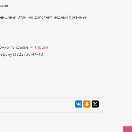
вами !
женщины! Отлично дополнит модный богемный
ожно по ссылке -»
tribuna
лефону (
3822) 30-44-40