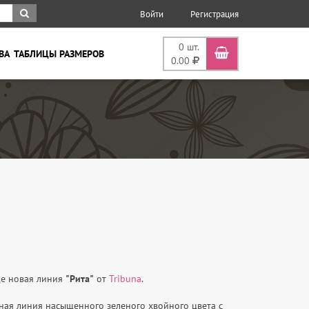
Войти
Регистрация
0
шт.
ВА
ТАБЛИЦЫ РАЗМЕРОВ
0.00
де новая линия
"Рита"
от
Tribuna
.
ая линия насыщенного зеленого хвойного цвета с