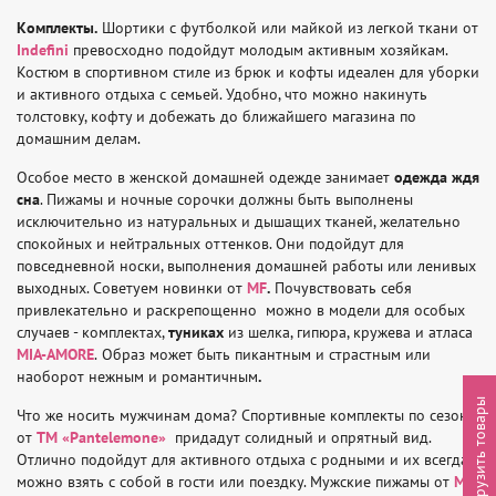
Комплекты.
Шортики с футболкой или майкой из легкой ткани от
Indefini
превосходно подойдут молодым активным хозяйкам.
Костюм в спортивном стиле из брюк и кофты идеален для уборки
и активного отдыха с семьей. Удобно, что можно накинуть
толстовку, кофту и добежать до ближайшего магазина по
домашним делам.
Особое место в женской домашней одежде занимает
одежда ждя
сна
. Пижамы и ночные сорочки должны быть выполнены
исключительно из натуральных и дышащих тканей, желательно
спокойных и нейтральных оттенков. Они подойдут для
повседневной носки, выполнения домашней работы или ленивых
выходных. Советуем новинки от
MF
.
Почувствовать себя
привлекательно и раскрепощенно можно в модели для особых
случаев - комплектах,
туниках
из шелка, гипюра, кружева и атласа
MIA-AMORE
.
Образ может быть пикантным и страстным или
наоборот нежным и романтичным
.
Выгрузить товары
Что же носить мужчинам дома? Спортивные комплекты по сезону
от
ТМ «Pantelemone»
придадут солидный и опрятный вид.
Отлично подойдут для активного отдыха с родными и их всегда
можно взять с собой в гости или поездку. Мужские пижамы от
MF