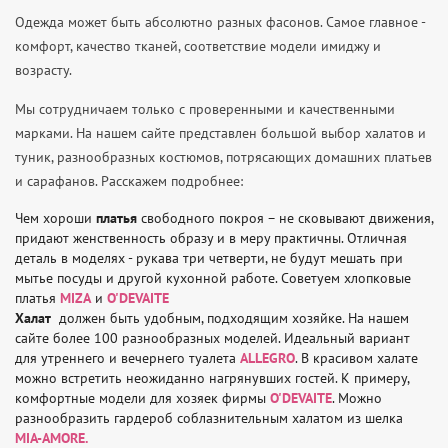
Одежда может быть абсолютно разных фасонов. Самое главное -
комфорт, качество тканей, соответствие модели имиджу и
возрасту.
Мы сотрудничаем только с проверенными и качественными
марками. На нашем сайте представлен большой выбор халатов и
туник, разнообразных костюмов, потрясающих домашних платьев
и сарафанов. Расскажем подробнее:
Чем хороши
платья
свободного покроя – не сковывают движения,
придают женственность образу и в меру практичны. Отличная
деталь в моделях - рукава три четверти, не будут мешать при
мытье посуды и другой кухонной работе. Советуем хлопковые
платья
MIZA
и
O'DEVAITE
Халат
должен быть удобным, подходящим хозяйке. На нашем
сайте более 100 разнообразных моделей. Идеальный вариант
для утреннего и вечернего туалета
ALLEGRO
. В красивом халате
можно встретить неожиданно нагрянувших гостей. К примеру,
комфортные модели для хозяек фирмы
O'DEVAITE
. Можно
разнообразить гардероб соблазнительным халатом из шелка
MIA-AMORE.