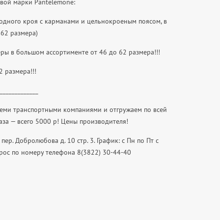
вой марки Pantelemone: ⠀
одного кроя с карманами и цельнокроеным поясом, в
 62 размера) ⠀
ры в большом ассортименте от 46 до 62 размера!!! ⠀
 размера!!!
_____________
семи транспортными компаниями и отгружаем по всей
аза — всего 5000 р! Цены производителя!
пер. Добролюбова д. 10 стр. 3. График: с Пн по Пт с
прос по номеру телефона 8(3822) 30-44-40