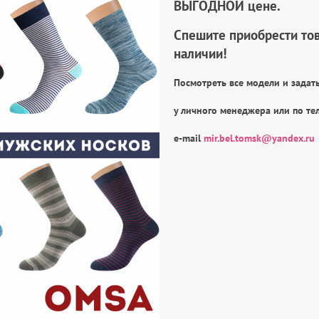
ВЫГОДНОЙ цене.
Спешите приобрести
то
наличии!
Посмотреть все модели и задат
у личного менеджера или по те
e-mail
mir.bel.tomsk@yandex.ru