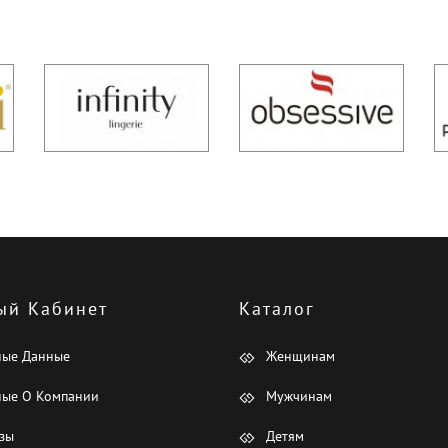
ый Кабинет
Каталог
ные Данные
Женщинам
ые О Компании
Мужчинам
зы
Детям