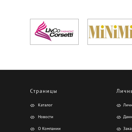
Страницы
Личн
Каталог
Лич
Новости
Данн
О Компании
Зака