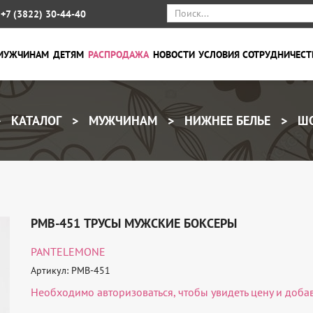
+7 (3822) 30-44-40
МУЖЧИНАМ
ДЕТЯМ
РАСПРОДАЖА
НОВОСТИ
УСЛОВИЯ СОТРУДНИЧЕСТ
КАТАЛОГ
МУЖЧИНАМ
НИЖНЕЕ БЕЛЬЕ
ШО
PMB-451 ТРУСЫ МУЖСКИЕ БОКСЕРЫ
PANTELEMONE
Артикул: PMB-451
Необходимо
авторизоваться
, чтобы увидеть цену и доба