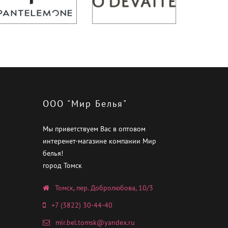
ООО "Мир Белья"
Мы приветствуем Вас в оптовом
интеренет-магазине компании Мир
белья!
город Томск
Томск, пер. Добролюбова, 10/3
+7 (3822) 30-44-40
mir.bel.tomsk@yandex.ru